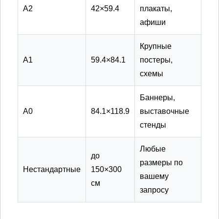
А2
42×59.4
плакаты,
афиши
Крупные
А1
59.4×84.1
постеры,
схемы
Баннеры,
А0
84.1×118.9
выставочные
стенды
Любые
до
размеры по
Нестандартные
150×300
вашему
см
запросу