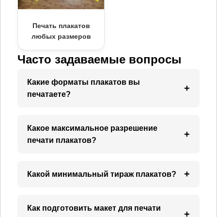
Печать плакатов
любых размеров
Часто задаваемые вопросы
Какие форматы плакатов вы
печатаете?
Наиболее популярные: А4, А3, А2, А1, А0.
Если нужен нестандартный размер – просто
Какое максимальное разрешение
укажите ширину и высоту в сантиметрах, мы
печати плакатов?
изготовим под заказ.
Используем оборудование Mimaki с
разрешением до 1440 dpi. Для фотографий
Какой минимальный тираж плакатов?
и художественных постеров рекомендовано
Печатаем даже 1 экземпляр. Минимальная
1440 dpi, для текстографики – 720 dpi (более
стоимость заказа – 100 ₽ (например, один
бюджетно). В калькуляторе есть выбор
Как подготовить макет для печати