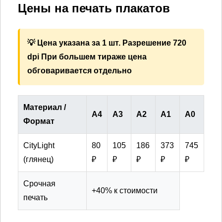
Цены на печать плакатов
💡 Цена указана за 1 шт. Разрешение 720
dpi При большем тираже цена
обговаривается отдельно
Материал /
А4
А3
А2
А1
А0
Формат
CityLight
80
105
186
373
745
(глянец)
₽
₽
₽
₽
₽
Срочная
+40% к стоимости
печать