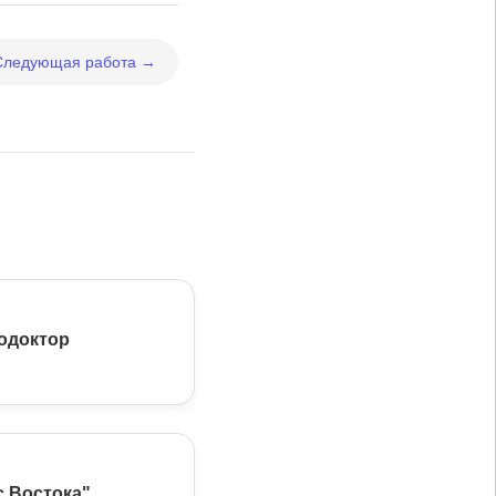
Следующая работа →
одоктор
с Востока"