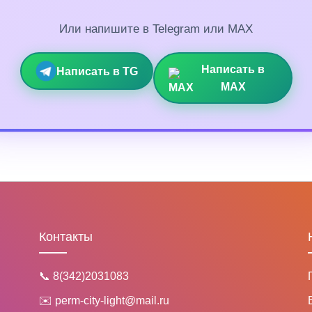
Или напишите в Telegram или MAX
Написать в
Написать в TG
MAX
Контакты
📞 8(342)2031083
✉️ perm-city-light@mail.ru