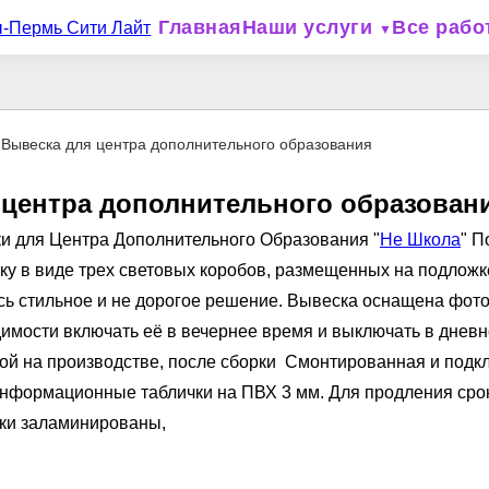
Главная
Наши услуги
Все рабо
▼
>
Вывеска для центра дополнительного образования
 центра дополнительного образован
и для Центра Дополнительного Образования "
Не Школа
" П
ку в виде трех световых коробов, размещенных на подлож
сь стильное и не дорогое решение. Вывеска оснащена фото
димости включать её в вечернее время и выключать в дневн
ой на производстве, после сборки
Смонтированная и подк
нформационные таблички на ПВХ 3 мм. Для продления срок
чки заламинированы,