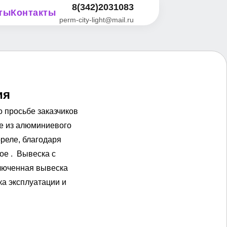
8(342)2031083
ты
Контакты
perm-city-light@mail.ru
ия
о просьбе заказчиков
ке из алюминиевого
реле, благодаря
ое .
Вывеска с
люченная вывеска
а эксплуатации и