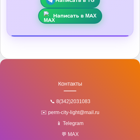
Написать в TG
Написать в MAX
Контакты
📞 8(342)2031083
✉️ perm-city-light@mail.ru
📱 Telegram
💬 MAX