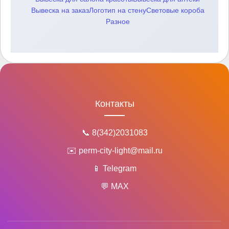
Вывеска на заказ
Логотип на стену
Световые короба
Разное
Контакты
📞 8(342)2031083
✉️ perm-city-light@mail.ru
📱 Telegram
💬 MAX