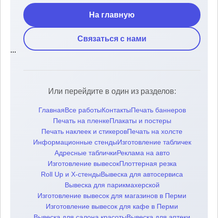
На главную
Связаться с нами
...
Или перейдите в один из разделов:
Главная
Все работы
Контакты
Печать баннеров
Печать на пленке
Плакаты и постеры
Печать наклеек и стикеров
Печать на холсте
Информационные стенды
Изготовление табличек
Адресные таблички
Реклама на авто
Изготовление вывесок
Плоттерная резка
Roll Up и Х-стенды
Вывеска для автосервиса
Вывеска для парикмахерской
Изготовление вывесок для магазинов в Перми
Изготовление вывесок для кафе в Перми
Вывеска для салона красоты
Вывеска для аптеки