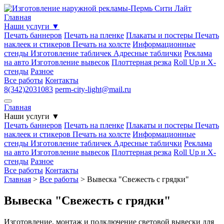
Главная
Наши услуги
▼
Печать баннеров
Печать на пленке
Плакаты и постеры
Печать
наклеек и стикеров
Печать на холсте
Информационные
стенды
Изготовление табличек
Адресные таблички
Реклама
на авто
Изготовление вывесок
Плоттерная резка
Roll Up и Х-
стенды
Разное
Все работы
Контакты
8(342)2031083
perm-city-light@mail.ru
Главная
Наши услуги
▼
Печать баннеров
Печать на пленке
Плакаты и постеры
Печать
наклеек и стикеров
Печать на холсте
Информационные
стенды
Изготовление табличек
Адресные таблички
Реклама
на авто
Изготовление вывесок
Плоттерная резка
Roll Up и Х-
стенды
Разное
Все работы
Контакты
Главная
>
Все работы
>
Вывеска "Свежесть с грядки"
Вывеска "Свежесть с грядки"
Изготовление, монтаж и подключение световой вывески для