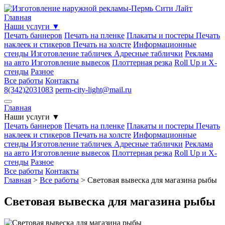
Главная
Наши услуги
▼
Печать баннеров
Печать на пленке
Плакаты и постеры
Печать
наклеек и стикеров
Печать на холсте
Информационные
стенды
Изготовление табличек
Адресные таблички
Реклама
на авто
Изготовление вывесок
Плоттерная резка
Roll Up и Х-
стенды
Разное
Все работы
Контакты
8(342)2031083
perm-city-light@mail.ru
Главная
Наши услуги
▼
Печать баннеров
Печать на пленке
Плакаты и постеры
Печать
наклеек и стикеров
Печать на холсте
Информационные
стенды
Изготовление табличек
Адресные таблички
Реклама
на авто
Изготовление вывесок
Плоттерная резка
Roll Up и Х-
стенды
Разное
Все работы
Контакты
Главная
>
Все работы
>
Световая вывеска для магазина рыбы
Световая вывеска для магазина рыбы