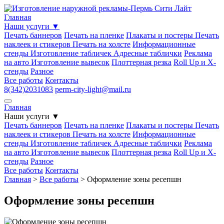
Главная
Наши услуги
▼
Печать баннеров
Печать на пленке
Плакаты и постеры
Печать
наклеек и стикеров
Печать на холсте
Информационные
стенды
Изготовление табличек
Адресные таблички
Реклама
на авто
Изготовление вывесок
Плоттерная резка
Roll Up и Х-
стенды
Разное
Все работы
Контакты
8(342)2031083
perm-city-light@mail.ru
Главная
Наши услуги
▼
Печать баннеров
Печать на пленке
Плакаты и постеры
Печать
наклеек и стикеров
Печать на холсте
Информационные
стенды
Изготовление табличек
Адресные таблички
Реклама
на авто
Изготовление вывесок
Плоттерная резка
Roll Up и Х-
стенды
Разное
Все работы
Контакты
Главная
>
Все работы
>
Оформление зоны ресепшн
Оформление зоны ресепшн